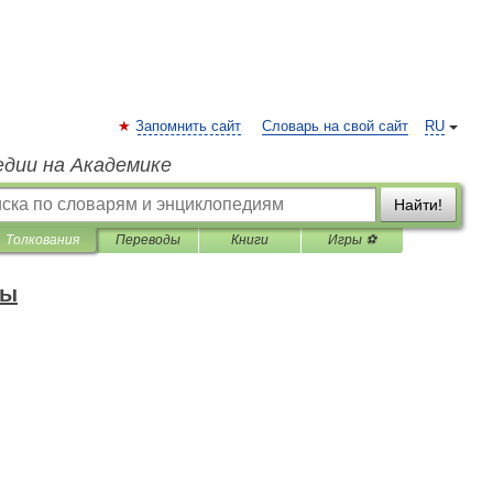
Запомнить сайт
Словарь на свой сайт
RU
едии на Академике
Найти!
Толкования
Переводы
Книги
Игры ⚽
зы