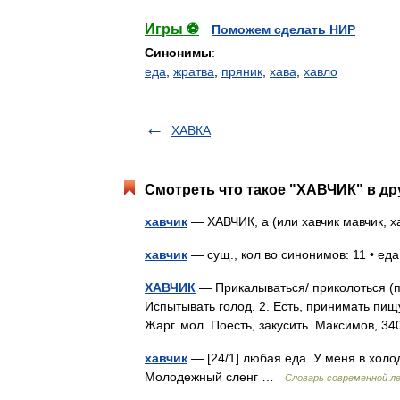
Игры ⚽
Поможем сделать НИР
Синонимы
:
еда
,
жратва
,
пряник
,
хава
,
хавло
ХАВКА
Смотреть что такое "ХАВЧИК" в др
хавчик
— ХАВЧИК, а (или хавчик мавчик, ха
хавчик
— сущ., кол во синонимов: 11 • еда
ХАВЧИК
— Прикалываться/ приколоться (при
Испытывать голод. 2. Есть, принимать пищу
Жарг. мол. Поесть, закусить. Максимов,
хавчик
— [24/1] любая еда. У меня в холод
Молодежный сленг …
Cловарь современной ле