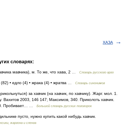
ХАЗА
угих словарях:
вчика мавчика), м. То же, что хава, 2 …
Словарь русского арго
 (82) • едло (4) • жрака (4) • жратва …
Словарь синонимов
кольнуться) за хавчик (на хавчик, по хавчику). Жарг. мол. 1.
. Вахитов 2003, 146 147; Максимов, 340. Приколоть хавчик.
 340. Пробивает… …
Большой словарь русских поговорок
ильнике пусто, нужно купить какой нибудь хавчик.
ксики, жаргона и сленга