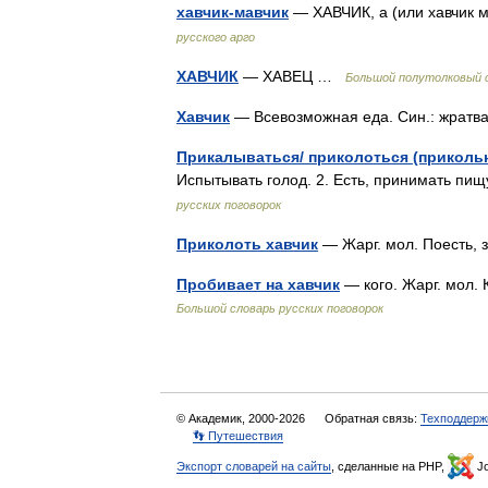
хавчик-мавчик
— ХАВЧИК, а (или хавчик ма
русского арго
ХАВЧИК
— ХАВЕЦ …
Большой полутолковый с
Хавчик
— Всевозможная еда. Син.: жрат
Прикалываться/ приколоться (приколь
Испытывать голод. 2. Есть, принимать пи
русских поговорок
Приколоть хавчик
— Жарг. мол. Поесть, 
Пробивает на хавчик
— кого. Жарг. мол. 
Большой словарь русских поговорок
© Академик, 2000-2026
Обратная связь:
Техподдерж
👣 Путешествия
Экспорт словарей на сайты
, сделанные на PHP,
Jo