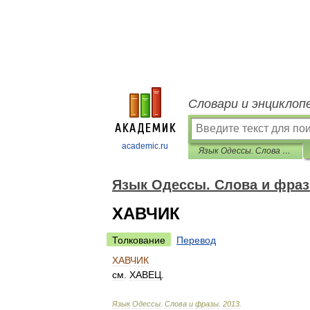
Словари и энциклоп
academic.ru
Язык Одессы. Слова и фразы
Язык Одессы. Слова и фра
ХАВЧИК
Толкование
Перевод
ХАВЧИК
см
.
ХАВЕЦ
.
Язык
Одессы
.
Слова
и
фразы
.
2013
.