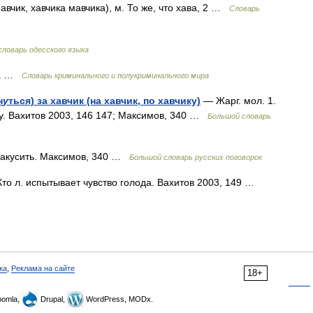
вчик, хавчика мавчика), м. То же, что хава, 2 …
Словарь
ловарь одесского языка
ва …
Словарь криминального и полукриминального мира
н
у
ться) за хавчик (на хавчик, по хавчику)
— Жарг. мол. 1.
щу. Вахитов 2003, 146 147; Максимов, 340 …
Большой словарь
закусить. Максимов, 340 …
Большой словарь русских поговорок
Кто л. испытывает чувство голода. Вахитов 2003, 149 …
ка
,
Реклама на сайте
18+
omla,
Drupal,
WordPress, MODx.